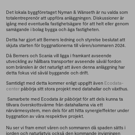
Det lokala byggföretaget Nyman & Wänseth är nu valda som
totalentreprenör att uppföra anläggningen. Diskussioner är
igång med eventuella fastighetsägare för att helt eller genom
samägande i bolag bygga och äga fastigheten.
Detta har gjort att Berners ledning och styrelse beslutat att
skjuta starten för byggnationerna till våren/sommaren 2024.
Då Berners och Scania vill ligga i framkant avseende
utveckling av hållbara transporter avseende såväl fordon
som bränslen är det naturligt att även denna anläggning har
detta fokus vid såväl byggande och drift.
Samtidigt med detta kommer enligt uppgift även
Ecodata-
center
påbörja sitt stora projekt med datahallar och växthus.
Samarbete med Ecodata är påbörjat för att dels kunna ta
tillvara överskottsvärme från datahallarna via ett
närvärmesystem, men dels för att hitta synergieffekter under
byggnation av våra respektive projekt.
Nu ser vi fram emot våren och sommaren då spaden sätts i
jorden och naturligtvis också den kommande invigningen