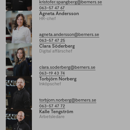
kristofer.spangberg@berners.se
063-57 47 67
Agneta Andersson
HR-chef
agneta.andersson@berners.se
063-57 47 25
Clara Söderberg
Digital affärschef
clara.soderberg@berners.se
063-19 43 74
Torbjörn Norberg
Inköpschef
torbjorn.norberg@berners.se
063-57 47 72
Kalle Tengström
Arbetsledare