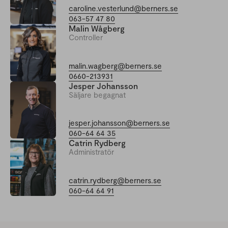
caroline.vesterlund@berners.se
063-57 47 80
Malin Wågberg
Controller
malin.wagberg@berners.se
0660-213931
Jesper Johansson
Säljare begagnat
jesper.johansson@berners.se
060-64 64 35
Catrin Rydberg
Administratör
catrin.rydberg@berners.se
060-64 64 91