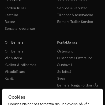
Fordon till salu
Service & verkstad
Lastbilar
Tillbehör & reservdelar
Bussar
Berners Trailer Service
Senaste leveranser
Om Berners
Kontakta oss
Om Berners
Östersund
Vår historia
Busscenter Östersund
Kvalitet & hållbarhet
Sundsvall
Visselblåsare
Sollefteå
Karriär
Sveg
Berners Tunga Fordon i Ås
Örnsköldsvik
Cookies
Lycksele
Cookies hjälper oss förbättra din upplevelse på vår