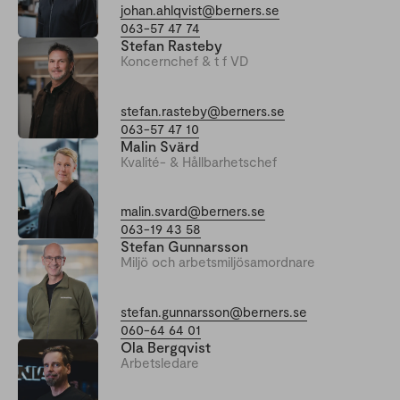
johan.ahlqvist@berners.se
063-57 47 74
Stefan Rasteby
Koncernchef & t f VD
stefan.rasteby@berners.se
063-57 47 10
Malin Svärd
Kvalité- & Hållbarhetschef
malin.svard@berners.se
063-19 43 58
Stefan Gunnarsson
Miljö och arbetsmiljösamordnare
stefan.gunnarsson@berners.se
060-64 64 01
Ola Bergqvist
Arbetsledare