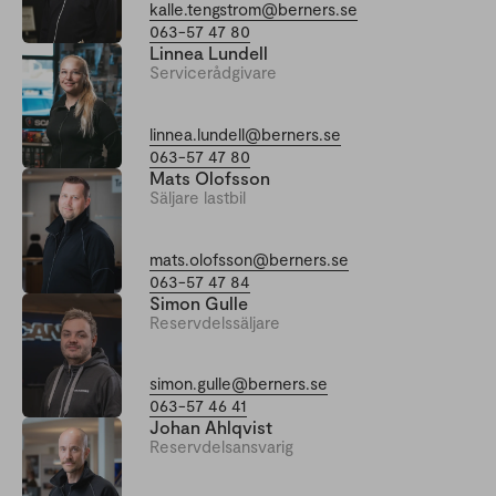
kalle.tengstrom@berners.se
063-57 47 80
Linnea Lundell
Servicerådgivare
linnea.lundell@berners.se
063-57 47 80
Mats Olofsson
Säljare lastbil
mats.olofsson@berners.se
063-57 47 84
Simon Gulle
Reservdelssäljare
simon.gulle@berners.se
063-57 46 41
Johan Ahlqvist
Reservdelsansvarig