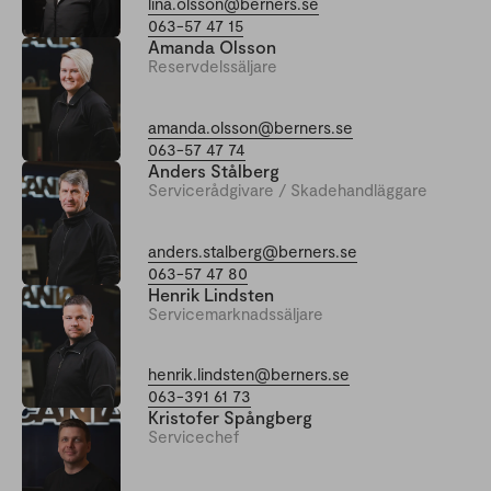
lina.olsson@berners.se
Nationaldagen 6/6
Stängt
063-57 47 15
Amanda Olsson
Reservdelssäljare
amanda.olsson@berners.se
063-57 47 74
Anders Stålberg
Servicerådgivare / Skadehandläggare
anders.stalberg@berners.se
063-57 47 80
Henrik Lindsten
Servicemarknadssäljare
henrik.lindsten@berners.se
063-391 61 73
Kristofer Spångberg
Servicechef