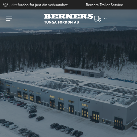
ditt fordon för just din verksamhet
Berners Trailer Service
Yrk