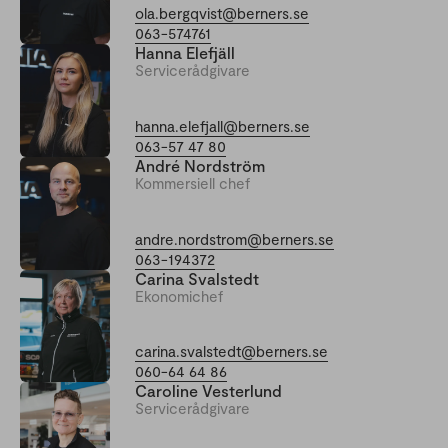
ola.bergqvist@berners.se
063-574761
Hanna Elefjäll
Servicerådgivare
hanna.elefjall@berners.se
063-57 47 80
André Nordström
Kommersiell chef
andre.nordstrom@berners.se
063-194372
Carina Svalstedt
Ekonomichef
carina.svalstedt@berners.se
060-64 64 86
Caroline Vesterlund
Servicerådgivare