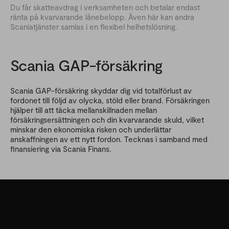
Du får skatteavdrag i verksamheten och betalar endast
ränta på kvarvarande lånebelopp. Även här kan andra
Scaniatjänster samlas i en flexibel helhetslösning.
Scania GAP-försäkring
Scania GAP-försäkring skyddar dig vid totalförlust av
fordonet till följd av olycka, stöld eller brand. Försäkringen
hjälper till att täcka mellanskillnaden mellan
försäkringsersättningen och din kvarvarande skuld, vilket
minskar den ekonomiska risken och underlättar
anskaffningen av ett nytt fordon. Tecknas i samband med
finansiering via Scania Finans.