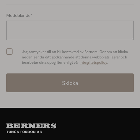
Meddelande
*
Jag samtycker till att bli kontaktad av Berners. Genom att klicka
nedan ger du ditt godkännande att denna webbplats lagrar och
bearbetar dina uppgifter enligt vår
integritetspolicy
.