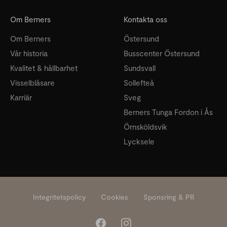
Om Berners
Kontakta oss
Om Berners
Östersund
Vår historia
Busscenter Östersund
Kvalitet & hållbarhet
Sundsvall
Visselblåsare
Sollefteå
Karriär
Sveg
Berners Tunga Fordon i Ås
Örnsköldsvik
Lycksele
Integritetspolicy
Cookies
Sponsring & PR