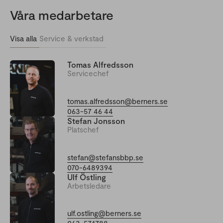
Våra medarbetare
Visa alla
Service & verkstad
Tomas Alfredsson
Servicechef
tomas.alfredsson@berners.se
063-57 46 44
Stefan Jonsson
Platschef
stefan@stefansbbp.se
070-6489394
Ulf Östling
Arbetsledare
ulf.ostling@berners.se