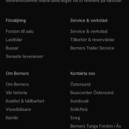
Referensnummer måste alltid anges vid Er referens på fakturan.
Försäljning
Service & verkstad
Fordon till salu
Service & verkstad
Lastbilar
Tillbehör & reservdelar
Bussar
Berners Trailer Service
Senaste leveranser
Om Berners
Kontakta oss
Om Berners
Östersund
Vår historia
Busscenter Östersund
Kvalitet & hållbarhet
Sundsvall
Visselblåsare
Sollefteå
Karriär
Sveg
Berners Tunga Fordon i Ås