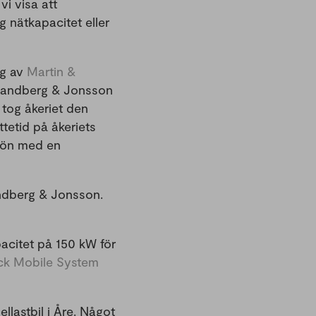
vi visa att
g nätkapacitet eller
ag av
Martin &
. Sandberg & Jonsson
 tog åkeriet den
tetid på åkeriets
sön med en
andberg & Jonsson.
acitet på 150 kW för
ack Mobile System
lastbil i Åre. Något