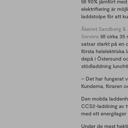
till 90% jämfört med
elektrifiering är mö
laddstolpe för att ku
Åkeriet Sandberg &
Servera
till cirka 3
satsar starkt på en 
första helelektriska l
depå i Östersund oc
stödladdning lunchti
– Det har fungerat v
Kunderna, föraren oc
Den mobila laddenhe
CCS2-laddning av t
med ett energilager
Under de mest hekti