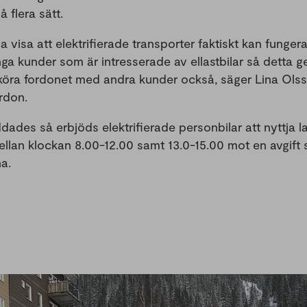
 flera sätt.
a visa att elektrifierade transporter faktiskt kan funger
ånga kunder som är intresserade av ellastbilar så detta g
vköra fordonet med andra kunder också, säger Lina Ol
rdon.
addades så erbjöds elektrifierade personbilar att nyttja 
llan klockan 8.00-12.00 samt 13.0-15.00 mot en avgift s
a.