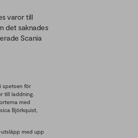
 varor till
som det saknades
acerade Scania
i spetsen för
till laddning.
porterna med
sica Björkquist,
O2-utsläpp med upp