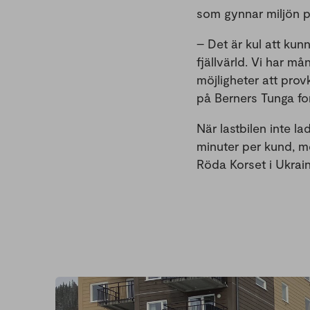
som gynnar miljön på
– Det är kul att kunn
fjällvärld. Vi har m
möjligheter att pro
på Berners Tunga fo
När lastbilen inte l
minuter per kund, me
Röda Korset i Ukrain