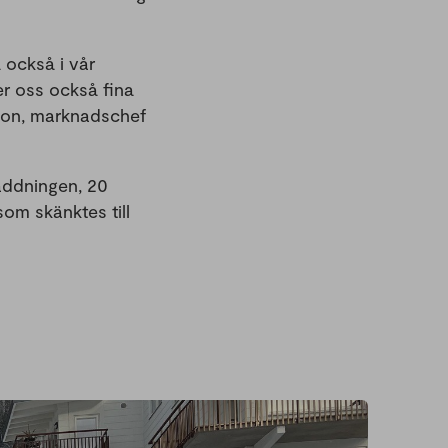
a också i vår
er oss också fina
sson, marknadschef
laddningen, 20
om skänktes till