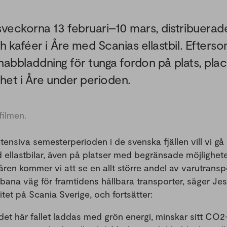
veckorna 13 februari–10 mars, distribuerades
h kaféer i Åre med Scanias ellastbil. Efter
 snabbladdning för tunga fordon på plats, pl
het i Åre under perioden.
filmen.
ensiva semesterperioden i de svenska fjällen vill vi gå 
ellastbilar, även på platser med begränsade möjligheter 
ren kommer vi att se en allt större andel av varutrans
ll bana väg för framtidens hållbara transporter, säger Jes
itet på Scania Sverige, och fortsätter:
i det här fallet laddas med grön energi, minskar sitt C