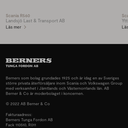
Scania R560
Sc
Landsjö Last & Transport AB
Yt
Läs mer
Lä
Berners som bolag grundades 1925 och är idag en av Sveriges
större privata återförsäljare inom Scania och Volkswagen Group
med verksamhet i Jämtlands och Västernorrlands län. AB
Berner & Co är moderbolaget i koncernen.
© 2022 AB Berner & Co
Fakturaadress:
Berners Tunga Fordon AB
Fack 110510, R011