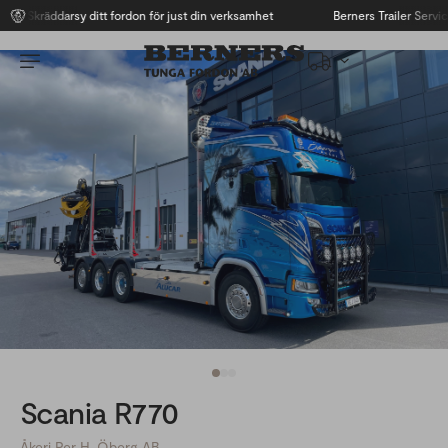
Skräddarsy ditt fordon för just din verksamhet
Berners Trailer Service
Scania R770
Åkeri Per H. Öberg AB