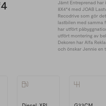
*4
Jämt Entreprenad har i
8X4*4 med JOAB Lastvä
Recodrive som gör det
lastbilen med samma f
har utfört påbyggnatio
utfört montering av b
Dekoren har Alfa Rekla
och önskar Jennie en t
Diesel, XPI
G33CM