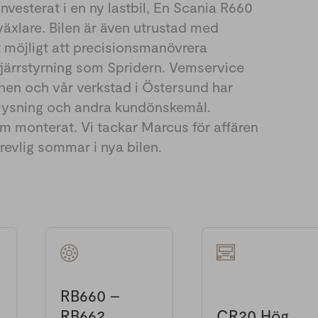
nvesterat i en ny lastbil, En Scania R660
xlare. Bilen är även utrustad med
 möjligt att precisionsmanövrera
järrstyrning som Spridern. Vemservice
nen och vår verkstad i Östersund har
elysning och andra kundönskemål.
m monterat. Vi tackar Marcus för affären
revlig sommar i nya bilen.
RB660 –
RB662
CR20 Hög