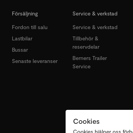
Försäljning
Service & verkstad
Fordon till salu
Service & verkstad
Lastbilar
Tillbehör &
reservdelar
Bussar
Berners Trailer
Senaste leveranser
Service
Cookies
Cookies hjälper oss förb