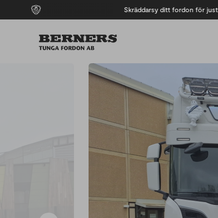
behov
Skräddarsy ditt fordon för just din ve