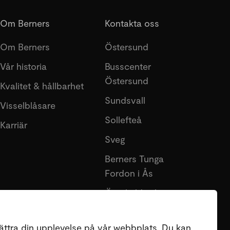
Om Berners
Kontakta oss
Om Berners
Östersund
Vår historia
Busscenter
Östersund
Kvalitet & hållbarhet
Sundsvall
Visselblåsare
Sollefteå
Karriär
Sveg
Berners Tunga
Fordon i Ås
Örnsköldsvik
Lycksele
ättra din upplevelse på vår webbplats. Du kan