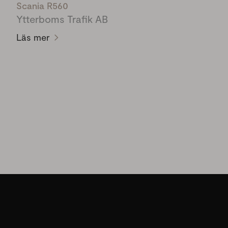
Scania R560
Ytterboms Trafik AB
Läs mer