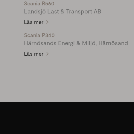
Scania R560
Landsjö Last & Transport AB
Läs mer
Scania P340
Härnösands Energi & Miljö, Härnösand
Läs mer