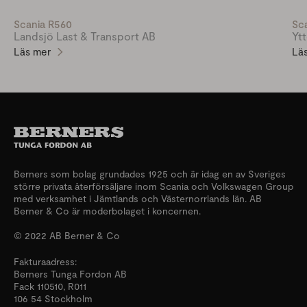
Scania R560
Sc
Landsjö Last & Transport AB
Yt
Läs mer
Lä
Berners som bolag grundades 1925 och är idag en av Sveriges
större privata återförsäljare inom Scania och Volkswagen Group
med verksamhet i Jämtlands och Västernorrlands län. AB
Berner & Co är moderbolaget i koncernen.
© 2022 AB Berner & Co
Fakturaadress:
Berners Tunga Fordon AB
Fack 110510, R011
106 54 Stockholm