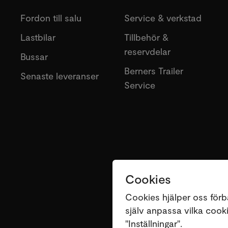
Fordon till salu
Service & verkstad
Lastbilar
Tillbehör &
reservdelar
Bussar
Berners Trailer
Senaste leveranser
Service
Cookies
Cookies hjälper oss förb
själv anpassa vilka cookie
"Inställningar".