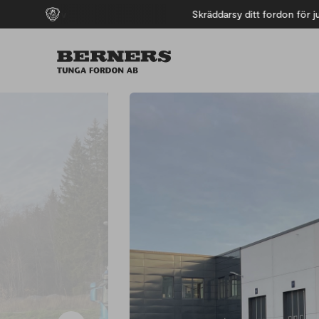
e behov
Skräddarsy ditt fordon för just din