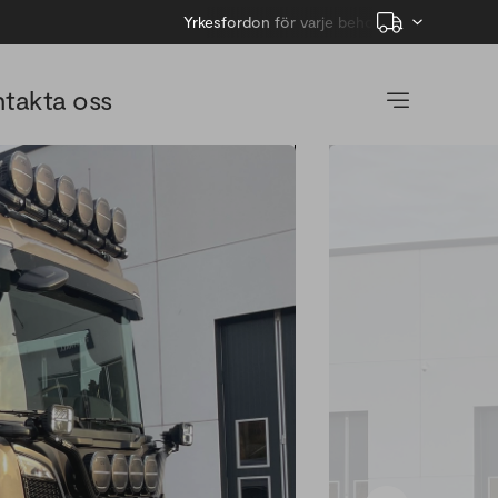
Yrkesfordon för varje behov
takta oss