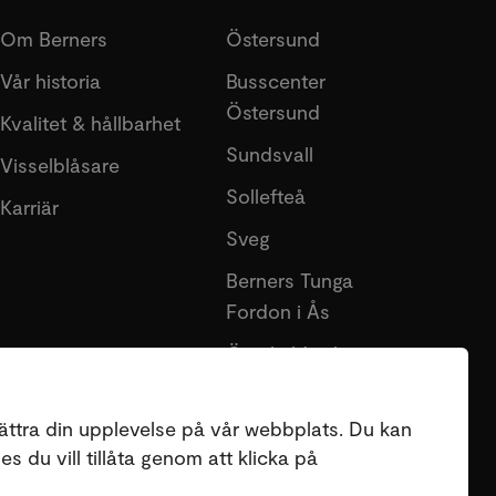
Om Berners
Östersund
Vår historia
Busscenter
Östersund
Kvalitet & hållbarhet
Sundsvall
Visselblåsare
Sollefteå
Karriär
Sveg
Berners Tunga
Fordon i Ås
Örnsköldsvik
Lycksele
ättra din upplevelse på vår webbplats. Du kan
s du vill tillåta genom att klicka på