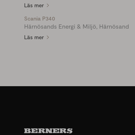
Läs mer
Scania P340
Härnösands Energi & Miljö, Härnösand
Läs mer