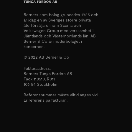
Berners som bolag grundades 1925 och
är idag en av Sveriges större privata
återförsäljare inom Scania och
Volkswagen Group med verksamhet i
Jämtlands och Västernorrlands län. AB
Berner & Co är moderbolaget i
koncernen.
© 2022 AB Berner & Co
Fakturaadress:
Berners Tunga Fordon AB
Fack 110510, R011
106 54 Stockholm
Referensnummer måste alltid anges vid
Er referens på fakturan.