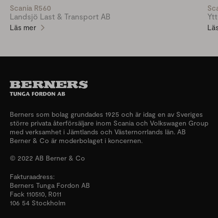
Scania R560
Sc
Landsjö Last & Transport AB
Yt
Läs mer
Lä
Berners som bolag grundades 1925 och är idag en av Sveriges
större privata återförsäljare inom Scania och Volkswagen Group
med verksamhet i Jämtlands och Västernorrlands län. AB
Berner & Co är moderbolaget i koncernen.
© 2022 AB Berner & Co
Fakturaadress:
Berners Tunga Fordon AB
Fack 110510, R011
106 54 Stockholm