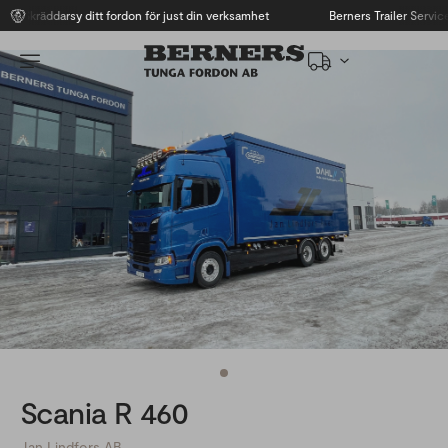
Skräddarsy ditt fordon för just din verksamhet
Berners Trailer Service
Scania R 460
Jan Lindfors AB