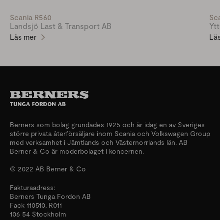
Scania R560
Sc
Landsjö Last & Transport AB
Yt
Läs mer
Lä
Berners som bolag grundades 1925 och är idag en av Sveriges
större privata återförsäljare inom Scania och Volkswagen Group
med verksamhet i Jämtlands och Västernorrlands län. AB
Berner & Co är moderbolaget i koncernen.
© 2022 AB Berner & Co
Fakturaadress:
Berners Tunga Fordon AB
Fack 110510, R011
106 54 Stockholm