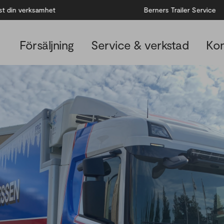
 verksamhet
Berners Trailer Service
Försäljning
Service & verkstad
Kon