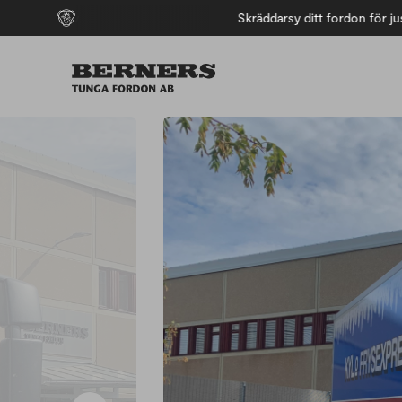
e behov
Skräddarsy ditt fordon för just din