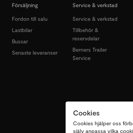
Försäljning
Service & verkstad
Fordon till salu
Service & verkstad
Lastbilar
Tillbehör &
reservdelar
Bussar
Berners Trailer
Senaste leveranser
Service
Cookies
Cookies hjälper oss förb
själv anpassa vilka cookie