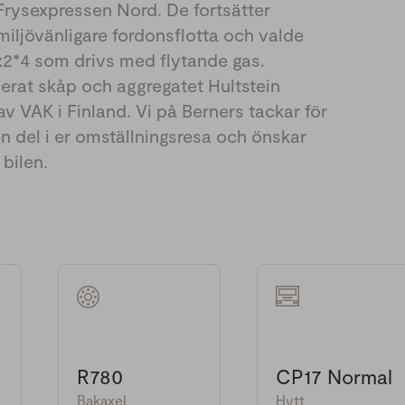
 Frysexpressen Nord. De fortsätter
iljövänligare fordonsflotta och valde
2*4 som drivs med flytande gas.
rat skåp och aggregatet Hultstein
 av VAK i Finland. Vi på Berners tackar för
en del i er omställningsresa och önskar
 bilen.
R780
CP17 Normal
Bakaxel
Hytt