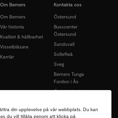
Om Berners
Kontakta oss
Om Berners
Östersund
Vår historia
Busscenter
Östersund
Kvalitet & hållbarhet
Sundsvall
Visselblåsare
Sollefteå
Karriär
Sveg
Berners Tunga
Fordon i Ås
Örnsköldsvik
Lycksele
ättra din upplevelse på vår webbplats. Du kan
s du vill tillåta genom att klicka på