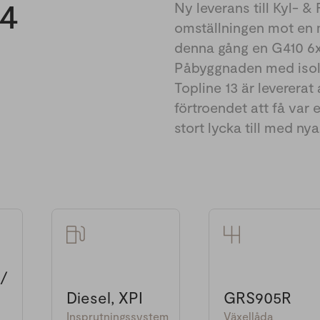
*4
Ny leverans till Kyl- &
omställningen mot en m
denna gång en G410 6x
Påbyggnaden med isole
Topline 13 är levererat
förtroendet att få var 
stort lycka till med nya
 /
Diesel, XPI
GRS905R
Insprutningssystem
Växellåda