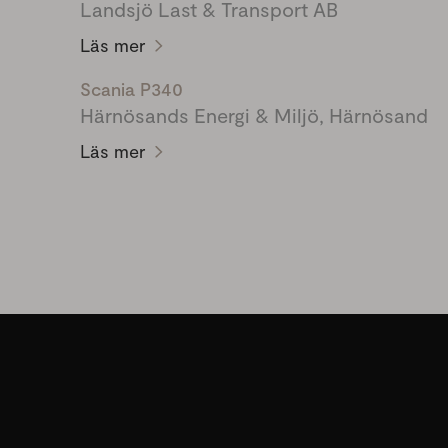
Landsjö Last & Transport AB
Läs mer
Scania P340
Härnösands Energi & Miljö, Härnösand
Läs mer