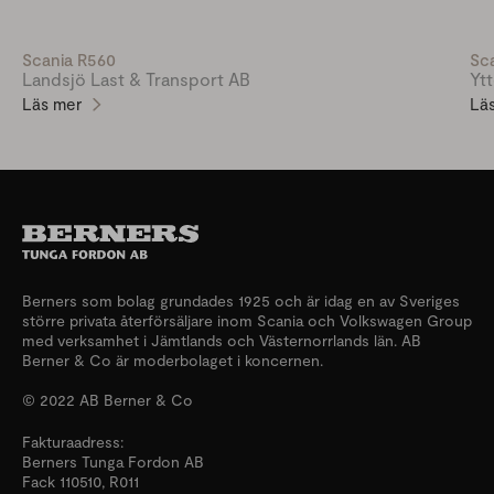
Scania R560
Sc
Landsjö Last & Transport AB
Yt
Läs mer
Lä
Berners som bolag grundades 1925 och är idag en av Sveriges
större privata återförsäljare inom Scania och Volkswagen Group
med verksamhet i Jämtlands och Västernorrlands län. AB
Berner & Co är moderbolaget i koncernen.
© 2022 AB Berner & Co
Fakturaadress:
Berners Tunga Fordon AB
Fack 110510, R011