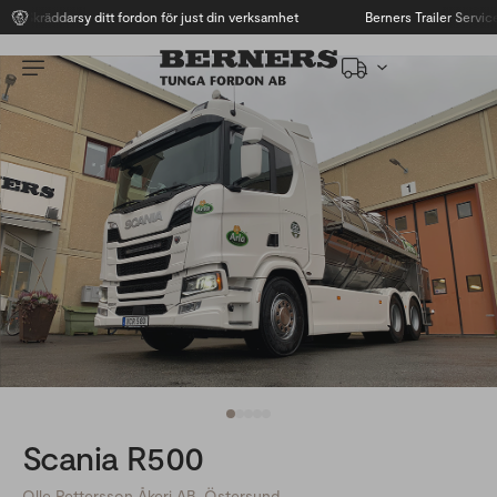
Skräddarsy ditt fordon för just din verksamhet
Berners Trailer Service
Scania R500
Olle Pettersson Åkeri AB, Östersund