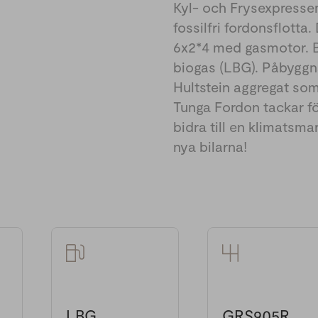
Kyl- och Frysexpressen
fossilfri fordonsflotta
6x2*4 med gasmotor. Bi
biogas (LBG). Påbygg
Hultstein aggregat som
Tunga Fordon tackar fö
bidra till en klimatsmar
nya bilarna!
LBG
GRS905R