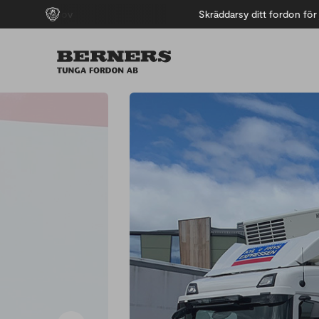
je behov
Skräddarsy ditt fordon för just di