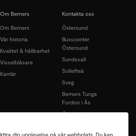
Om Berners
Kontakta oss
Om Berners
Östersund
Vår historia
Busscenter
Östersund
Kvalitet & hållbarhet
Sundsvall
Visselblåsare
Sollefteå
Karriär
Sveg
Berners Tunga
Fordon i Ås
Örnsköldsvik
Lycksele
ättra din upplevelse på vår webbplats. Du kan