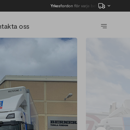
Yrkesfordon för varje behov
takta oss