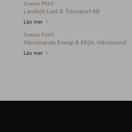
Scania R560
Landsjö Last & Transport AB
Läs mer
Scania P340
Härnösands Energi & Miljö, Härnösand
Läs mer