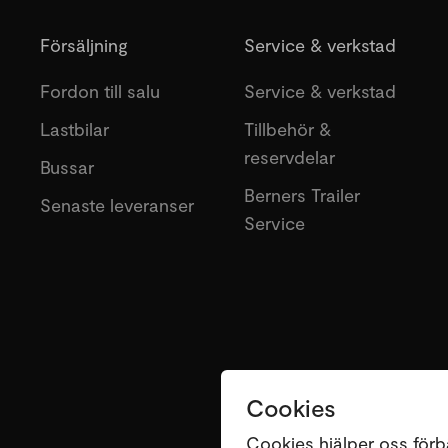
Försäljning
Service & verkstad
Fordon till salu
Service & verkstad
Lastbilar
Tillbehör &
reservdelar
Bussar
Berners Trailer
Senaste leveranser
Service
Cookies
Cookies hjälper oss förb