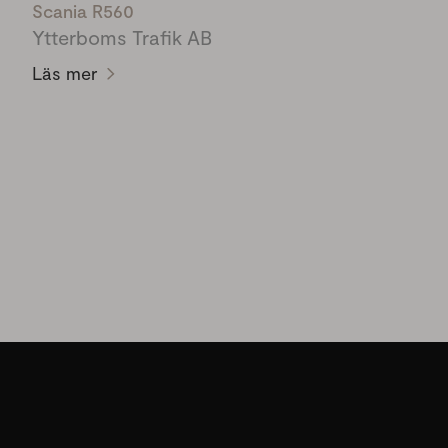
Scania R560
Ytterboms Trafik AB
Läs mer