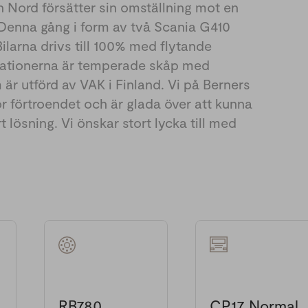
 Nord försätter sin omställning mot en
. Denna gång i form av två Scania G410
larna drivs till 100% med flytande
nationerna är temperade skåp med
 är utförd av VAK i Finland. Vi på Berners
r förtroendet och är glada över att kunna
t lösning. Vi önskar stort lycka till med
RB780
CP17 Normal