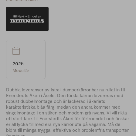
2025
Modellår
Dubbla leveranser av Istrail dumperkärror har nu rullat in till
Enerstedts Åkeri i Åsele. Den första kärran levereras med
robust dubbelmontage och är lackerad i åkeriets
karakteristiska blåa färg, medan den andra kommer med
singelmontage i en stilren och modern grå nyans. Vi vill rikta
ett stort tack till Enerstedts Åkeri för förtroendet och önskar
er all lycka till med era nya kärror ute på vägarna. Må de
bidra till många trygga, effektiva och problemfria transporter
framöver.