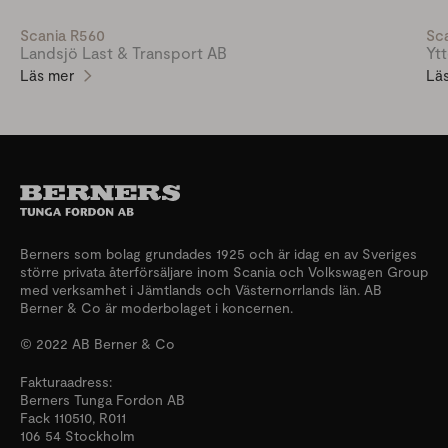
Scania R560
Sc
Landsjö Last & Transport AB
Yt
Läs mer
Lä
Berners som bolag grundades 1925 och är idag en av Sveriges
större privata återförsäljare inom Scania och Volkswagen Group
med verksamhet i Jämtlands och Västernorrlands län. AB
Berner & Co är moderbolaget i koncernen.
© 2022 AB Berner & Co
Fakturaadress:
Berners Tunga Fordon AB
Fack 110510, R011
106 54 Stockholm