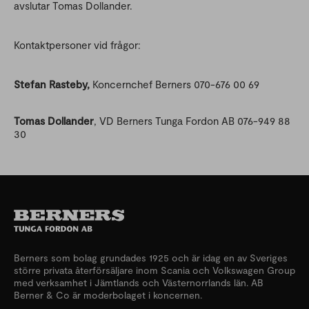
avslutar Tomas Dollander.
Kontaktpersoner vid frågor:
Stefan Rasteby,
Koncernchef Berners 070-676 00 69
Tomas Dollander
, VD Berners Tunga Fordon AB 076-949 88
30
Berners som bolag grundades 1925 och är idag en av Sveriges
större privata återförsäljare inom Scania och Volkswagen Group
med verksamhet i Jämtlands och Västernorrlands län. AB
Berner & Co är moderbolaget i koncernen.