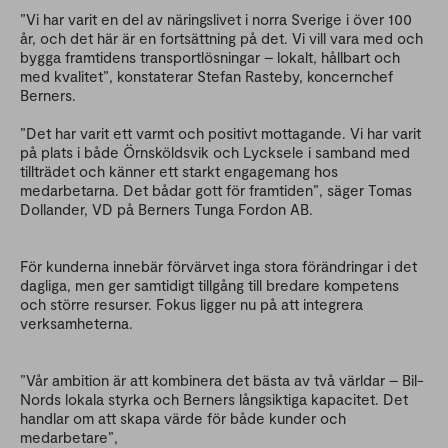
”Vi har varit en del av näringslivet i norra Sverige i över 100
år, och det här är en fortsättning på det. Vi vill vara med och
bygga framtidens transportlösningar – lokalt, hållbart och
med kvalitet”, konstaterar Stefan Rasteby, koncernchef
Berners.
”Det har varit ett varmt och positivt mottagande. Vi har varit
på plats i både Örnsköldsvik och Lycksele i samband med
tillträdet och känner ett starkt engagemang hos
medarbetarna. Det bådar gott för framtiden”, säger Tomas
Dollander, VD på Berners Tunga Fordon AB.
För kunderna innebär förvärvet inga stora förändringar i det
dagliga, men ger samtidigt tillgång till bredare kompetens
och större resurser. Fokus ligger nu på att integrera
verksamheterna.
”Vår ambition är att kombinera det bästa av två världar – Bil-
Nords lokala styrka och Berners långsiktiga kapacitet. Det
handlar om att skapa värde för både kunder och
medarbetare”,