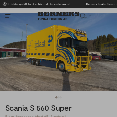
Skräddarsy ditt fordon för just din verksamhet
Berners Trailer Service
Scania S 560 Super
Björn Jacobsson Åkeri AB, Sundsvall