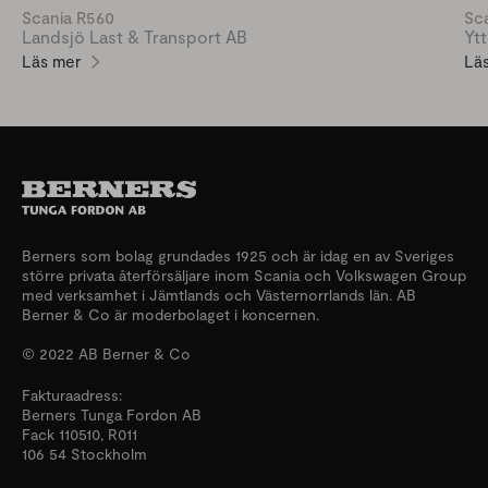
Scania R560
Sc
Landsjö Last & Transport AB
Yt
Läs mer
Lä
Berners som bolag grundades 1925 och är idag en av Sveriges
större privata återförsäljare inom Scania och Volkswagen Group
med verksamhet i Jämtlands och Västernorrlands län. AB
Berner & Co är moderbolaget i koncernen.
© 2022 AB Berner & Co
Fakturaadress:
Berners Tunga Fordon AB
Fack 110510, R011
106 54 Stockholm