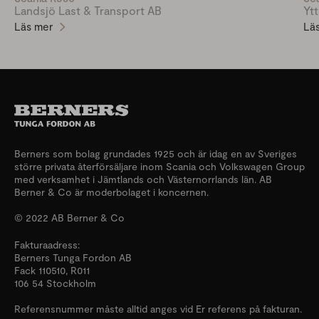
Landsjö Last & Transport AB
Yt
Läs mer
Lä
Berners som bolag grundades 1925 och är idag en av Sveriges
större privata återförsäljare inom Scania och Volkswagen Group
med verksamhet i Jämtlands och Västernorrlands län. AB
Berner & Co är moderbolaget i koncernen.
© 2022 AB Berner & Co
Fakturaadress:
Berners Tunga Fordon AB
Fack 110510, R011
106 54 Stockholm
Referensnummer måste alltid anges vid Er referens på fakturan.