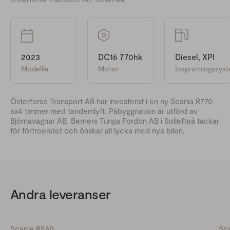
2023
DC16 770hk
Diesel, XPI
Modellår
Motor
Insprutningssys
Österforse Transport AB har investerat i en ny Scania R770
6x4 timmer med tandemlyft. Påbyggnation är utförd av
Björnavagnar AB. Berners Tunga Fordon AB i Sollefteå tackar
för förtroendet och önskar all lycka med nya bilen.
Andra leveranser
Scania R560
Sc